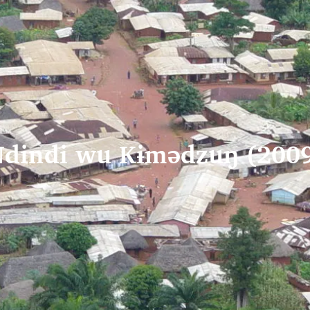
dindi wu Kɨmədzuŋ (200