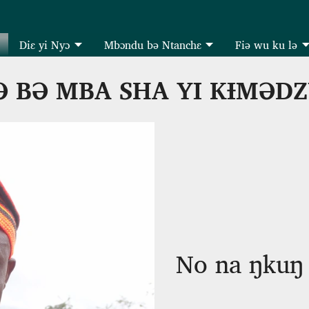
Diɛ yi Nyɔ
Mbɔndu bə Ntanchɛ
Fiə wu ku lə
 BƏ MBA SHA YI KƗMƏD
No na ŋkuŋ