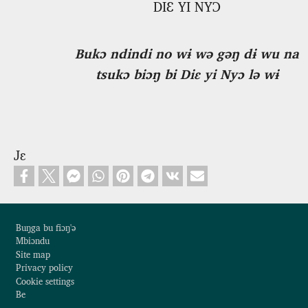
DIƐ YI NYƆ
Bukɔ ndindi no wɨ wə gəŋ dɨ wu na
tsukɔ biɔŋ bi Diɛ yi Nyɔ lə wɨ
Jɛ
Footer
Buŋga bu fiɔŋ'ə
Mbiɔndu
Site map
Privacy policy
Cookie settings
Be