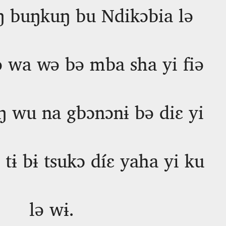
ŋ buŋkuŋ bu Ndikɔbia lə
ə wa wə bə mba sha yi fiə
ŋ wu na gbɔnɔnɨ bə diɛ yi
tɨ bɨ tsukɔ díɛ yaha yi ku
lə wɨ.