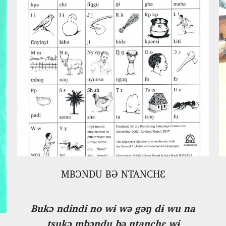
MBƆNDU BƏ NTANCHƐ
Bukɔ ndindi no wɨ wə gəŋ dɨ wu na
tsukɔ mbɔndu bə ntanchɛ wɨ