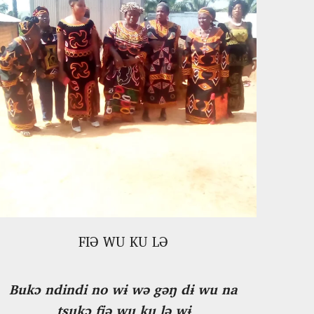
FIƏ WU KU LƏ
Bukɔ ndindi no wɨ wə gəŋ dɨ wu na
tsukɔ fiə wu ku lə wɨ